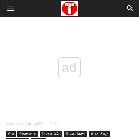
ad
หน้าแรก
ไทยเลทส์โก
บ้าน
บ้าน
บ้านกระท่อม
บ้านขนาดเล็ก
บ้านพัก รีสอร์ท
บ้านยกพื้นสูง