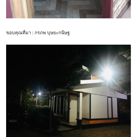
ขอบคุณที่มา : กรภพ บุษยะกนิษฐ