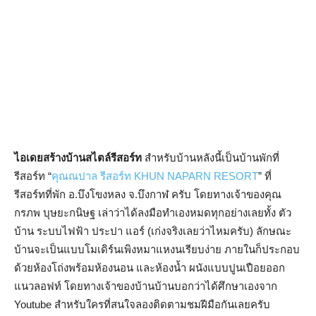
ไอเดยสร้างบ้านสไตล์รีสอร์ท
สำหรับบ้านหลังนี้เป็นบ้านพักที่
รีสอร์ท “
คุณณปาล รีสอร์ท KHUN NAPARN RESORT
” ที่
รีสอร์ทที่พัก อ.บึงโขงหลง จ.บึงกาฬ ครับ โดยทางเจ้าของคุณ
กรภพ บุษยะกนิษฐ เล่าว่าได้ลงมือทำเองหมดทุกอย่างเลยทั้ง ตัว
บ้าน ระบบไฟฟ้า ประปา แอร์ (เก่งจริงเลยว่าไหมครับ) ลักษณะ
บ้านจะเป็นแบบโมเดิร์นเพิงหมาแหงนเรียบง่าย ภายในก็ประกอบ
ด้วยห้องโถ่งพร้อมห้องนอน และห้องน้ำ ผนังแบบปูนเปือยออก
แนวลอฟท์ โดยทางเจ้าของบ้านบ้านบอกว่าได้ศึกษาเองจาก
Youtube สำหรับใครที่สนใจลองติดตามชมฝีมือกันเลยครับ