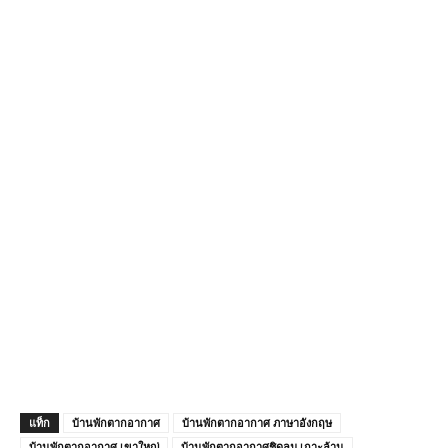
แท็ก
บ้านพักตากอากาศ
บ้านพักตากอากาศ ภาษาอังกฤษ
บ้านพักตากอากาศ เขาใหญ่
บ้านพักตากอากาศชิดลม เกาะล้าน