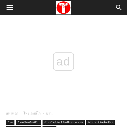
ad
หน้าแรก
ไทยเลทส์โก
บ้าน
บ้าน
บ้านสไตล์โมเดิร์น
บ้านสไตล์โมเดิร์นเพิงหมาแหงน
บ้านโมเดิร์นชั้นเดียว