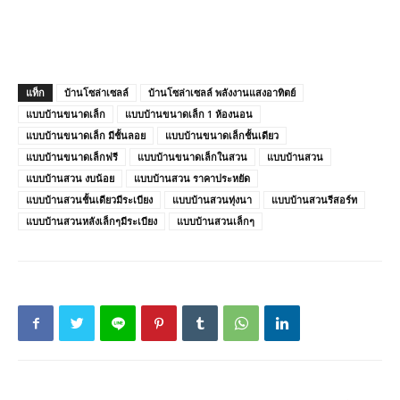
แท็ก
บ้านโซล่าเซลล์
บ้านโซล่าเซลล์ พลังงานแสงอาทิตย์
แบบบ้านขนาดเล็ก
แบบบ้านขนาดเล็ก 1 ห้องนอน
แบบบ้านขนาดเล็ก มีชั้นลอย
แบบบ้านขนาดเล็กชั้นเดียว
แบบบ้านขนาดเล็กฟรี
แบบบ้านขนาดเล็กในสวน
แบบบ้านสวน
แบบบ้านสวน งบน้อย
แบบบ้านสวน ราคาประหยัด
แบบบ้านสวนชั้นเดียวมีระเบียง
แบบบ้านสวนทุ่งนา
แบบบ้านสวนรีสอร์ท
แบบบ้านสวนหลังเล็กๆมีระเบียง
แบบบ้านสวนเล็กๆ