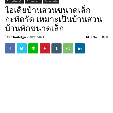
บ้านหลังคาจั่ว
บ้านและสวน
ไทยเลทส์โก
ไอเดียบ้านสวนขนาดเล็ก
กะทัดรัด เหมาะเป็นบ้านสวน
บ้านพักขนาดเล็ก
โดย
Thailetgo
-
10/11/2023
3714
0