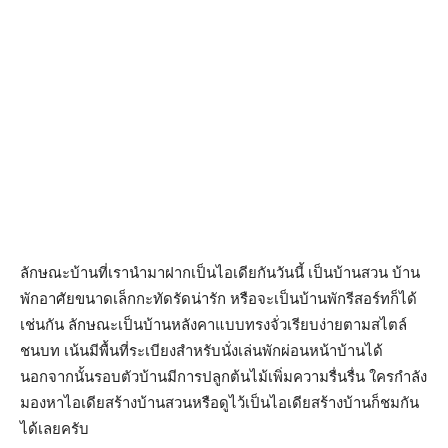
ลักษณะบ้านที่เรานำมาฝากเป็นไอเดียกันวันนี้ เป็นบ้านสวน บ้าน
พักอาศัยขนาดเล็กกะทัดรัดน่ารัก หรือจะเป็นบ้านพักรีสอร์ทก็ได้
เช่นกัน ลักษณะเป็นบ้านหลังคาแบบทรงจั่วเรียบง่ายตามสไตล์
ชนบท เน้นมีพื้นที่ระเบียงสำหรับนั่งเล่นพักผ่อนหน้าบ้านได้
นอกจากนั้นรอบตัวบ้านมีการปลูกต้นไม้เพิ่มความรื่นรื่น ใครกำลัง
มองหาไอเดียสร้างบ้านสวนหรือดูไว้เป็นไอเดียสร้างบ้านก็ชมกัน
ได้เลยครับ