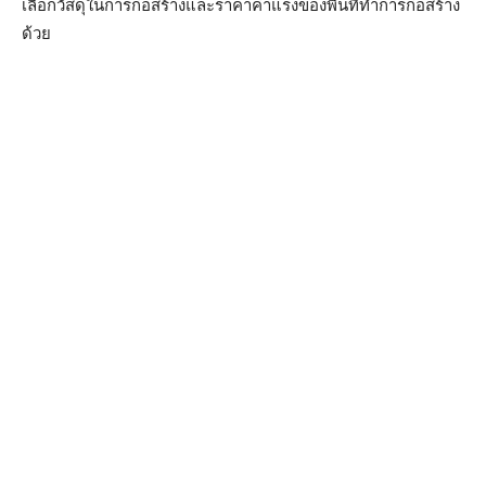
เลือกวัสดุในการก่อสร้างและราคาค่าแรงของพื้นที่ทำการก่อสร้าง
ด้วย