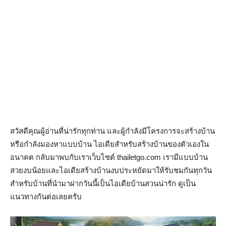
สวัสดีคุณผู้อ่านที่น่ารักทุกท่าน และผู้กำลังมีโครงการจะสร้างบ้าน
หรือกำลังมองหาแบบบ้าน ไอเดียสำหรับสร้างบ้านของตัวเองใน
อนาคต กลับมาพบกับเราเว็บไซต์ thailetgo.com เรามีแบบบ้าน
สวยงบน้อยและไอเดียสร้างบ้านงบประหยัดมาให้รับชมกันทุกวัน
สำหรับบ้านที่นำมาฝากวันนี้เป็นไอเดียบ้านสวนน่ารัก ดูเป็น
แนวทางกันต่อเลยครับ