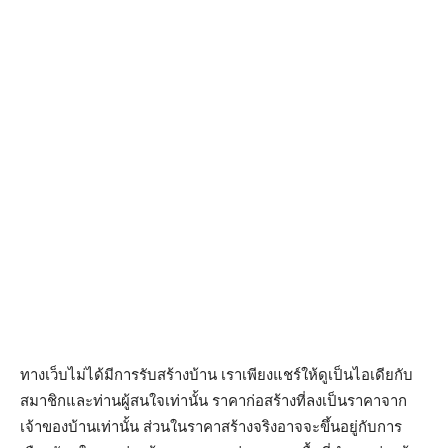
ทางเว็บไม่ได้มีการรับสร้างบ้าน เราเพียงแชร์ให้ดูเป็นไอเดียกับ
สมาชิกและท่านผู้สนใจเท่านั้น ราคาก่อสร้างที่ลงเป็นราคาจาก
เจ้าของบ้านเท่านั้น ส่วนในราคาสร้างจริงอาจจะขึ้นอยู่กับการ