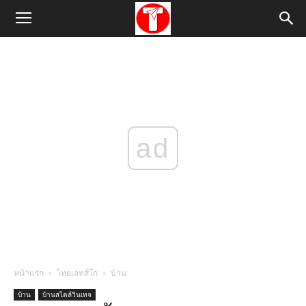
ad
หน้าแรก
ไทยเลทส์โก
บ้าน
บ้าน
บ้านสไตล์วินเทจ