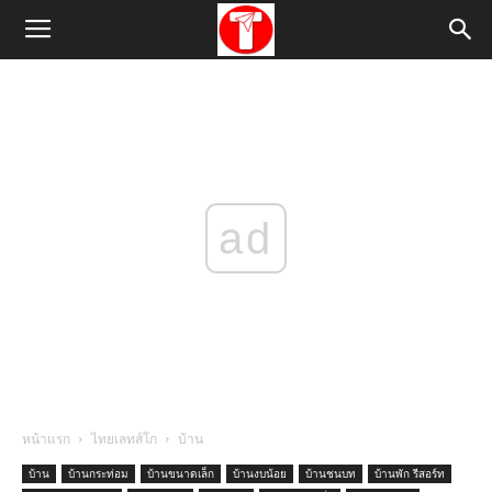
ad
หน้าแรก
ไทยเลทส์โก
บ้าน
บ้าน
บ้านกระท่อม
บ้านขนาดเล็ก
บ้านงบน้อย
บ้านชนบท
บ้านพัก รีสอร์ท