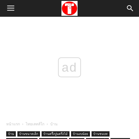
ad
หน้าแรก
ไทยเลทส์โก
บ้าน
บ้าน
บ้านขนาดเล็ก
บ้านครึ้งปูนครึ่งไม้
บ้านงบน้อย
บ้านชนบท