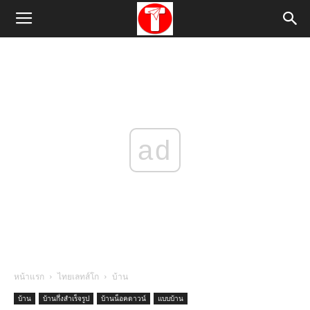
ad
หน้าแรก
ไทยเลทส์โก
บ้าน
บ้าน
บ้านกึ่งสำเร็จรูป
บ้านน็อคดาวน์
แบบบ้าน