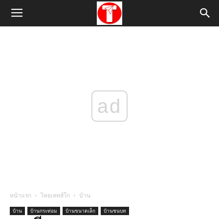
ad
หน้าแรก
ไทยเลทส์โก
บ้าน
บ้าน
บ้านกระท่อม
บ้านขนาดเล็ก
บ้านชนบท