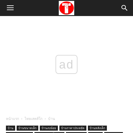
ad
หน้าแรก
ไทยเลทส์โก
บ้าน
บ้าน
บ้านขนาดเล็ก
บ้านงบน้อย
บ้านราคาประหยัด
บ้านหลังเล็ก