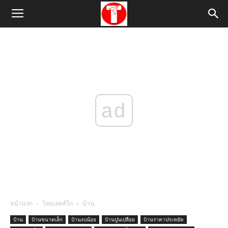
ad
หน้าแรก
ไทยเลทส์โก
บ้าน
บ้าน
บ้านขนาดเล็ก
บ้านงบน้อย
บ้านปูนเปลือย
บ้านราคาประหยัด