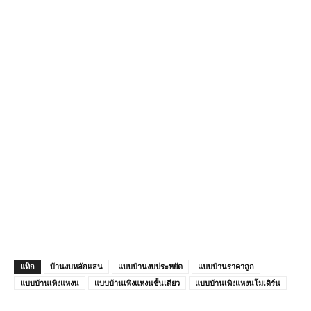
แท็ก
บ้านงบหลักแสน
แบบบ้านงบประหยัด
แบบบ้านราคาถูก
แบบบ้านเพิงแหงน
แบบบ้านเพิงแหงนชั้นเดียว
แบบบ้านเพิงแหงนโมเดิร์น