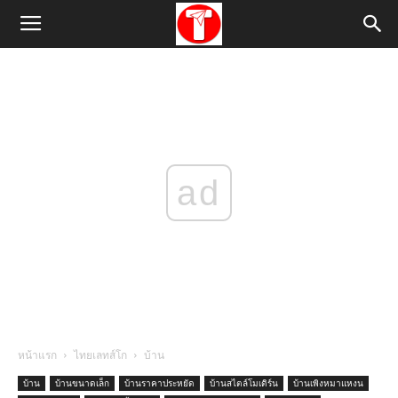
ad
หน้าแรก
ไทยเลทส์โก
บ้าน
บ้าน
บ้านขนาดเล็ก
บ้านราคาประหยัด
บ้านสไตล์โมเดิร์น
บ้านเพิงหมาแหงน