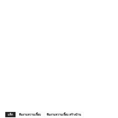
แท็ก
ทีมงานหวานเจี๊ยบ
ทีมงานหวานเจี๊ยบ สร้างบ้าน