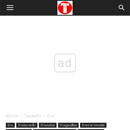
ad
หน้าแรก
ไทยเลทส์โก
บ้าน
บ้าน
บ้านขนาดเล็ก
บ้านงบน้อย
บ้านปูนเปลือย
บ้านราคาประหยัด