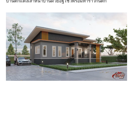
บ้านตกแต่งเสาหน้าบ้านด้วยอิฐโชว์พร้อมทำราวกั้นตก