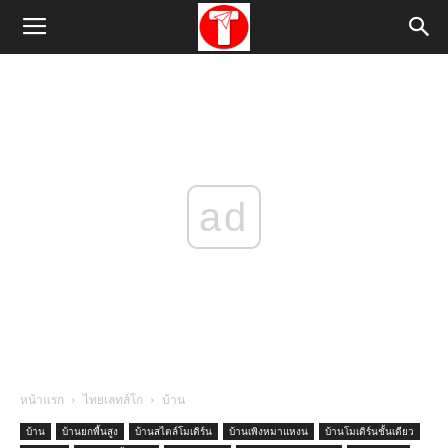
ad
หน้าแรก
ไทยเลทส์โก
บ้าน
บ้าน
บ้านยกพื้นสูง
บ้านสไตล์โมเดิร์น
บ้านเพิงหมาแหงน
บ้านโมเดิร์นชั้นเดียว