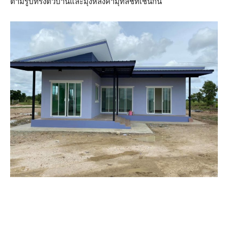
ตามรูปทรงตัวบ้านและมุงหลังคามุทัลชีทเช่นกัน