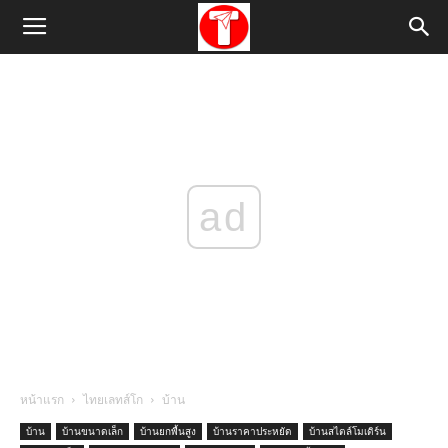
ad
หน้าแรก
ไทยเลทส์โก
บ้าน
บ้าน
บ้านขนาดเล็ก
บ้านยกพื้นสูง
บ้านราคาประหยัด
บ้านสไตล์โมเดิร์น