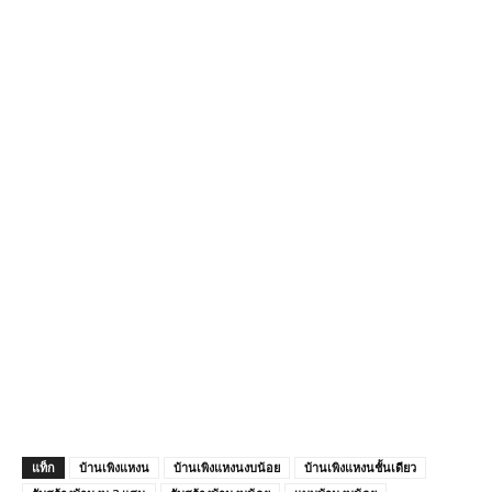
แท็ก
บ้านเพิงแหงน
บ้านเพิงแหงนงบน้อย
บ้านเพิงแหงนชั้นเดียว