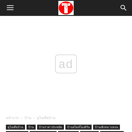
ad
หน้าแรก
บ้าน
ดูไอเดียบ้าน
ดูไอเดียบ้าน
บ้าน
บ้านราคาประหยัด
บ้านสไตล์โมเดิร์น
บ้านเพิงหมาแหงน