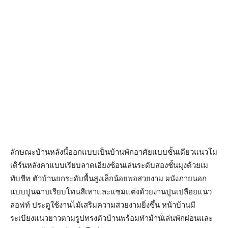
ลักษณะบ้านหลังนี้ออกแบบเป็นบ้านพักอาศัยแบบชั้นเดียวแนวโม
เดิร์นหลังคาแบบเรียบลาดเอียงซ้อนเล่นระดับสองชั้นมุงด้วยเม
ทับชีท ตัวบ้านยกระดับพื้นสูงเล็กน้อยพอสวยงาม ผนังภายนอก
แบบปูนฉาบเรียบโทนสีเทาและแซมแต่งด้วยงานปูนเปลือยแนว
ลอฟท์ ประตูใช้งานไม้เสริมความสวยงามยิ่งขึ้น หน้าบ้านมี
ระเบียงแนวยาวตามรูปทรงตัวบ้านพร้อมทำม้านั่เล่นพักผ่อนและ