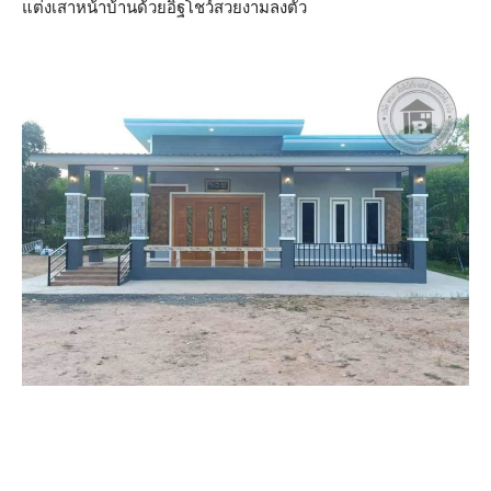
แต่งเสาหน้าบ้านด้วยอิฐโชว์สวยงามลงตัว