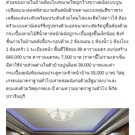
ส่วนของภายในบ้านห้องโถงขนาดใหญ่กว้างขวางผนังแบบปูน
เปลือยแนวลอฟท์สวยงามทันสมัยฝ้าเพดานแบบหลุ่มสีขาวทรง
เหลี่ยมเล่นระดับพร้อมประดับด้วยโคมไฟและติดไฟดาวไล์ ห้อง
ครัวแบบเคาน์เตอร์ซิงรูปทรงตัวแอลขนาดกะทัดรัดปูพื้นห้องด้วย
กระเบื้องลายไม้สีน้ำตาลหน้าผนังปูกระเบื้องสูงขึ้นเล็กน้อย ฟังก์
ชั้นภายในบ้านหลังนี้ประกอบด้วย 2 ห้องนอน 1 ห้องน้ำ 1 ห้องโถง
1 ห้องครัว 1 ระเบียงหน้า พื้นที่ใช้สอย 88 ตารางเมตร งบก่อสร้าง
660,000 บาท ตารางเมตรละ 7,500 บาท (ราคานี้ไม่รวมเสาเข็ม
มีค่าใช้จ่ายส่วนต่างในตัวบ้านปูนล็อฟ 38,000 บาทและค่า
กระเบื้องผนังห้องนอนประตูทางเข้าหน้าบ้าน 55,000 บาท) วัสดุ
เกรดเอมาตราฐานทั่วไปเสาหล่อผนังก่อด้วยอิฐมวลเบาและ
ตบแต่งด้วยวัสดุเกรดเอ-บี ตามความมาตราฐานทั่วไป พิกัด
ปราจีนบุรี