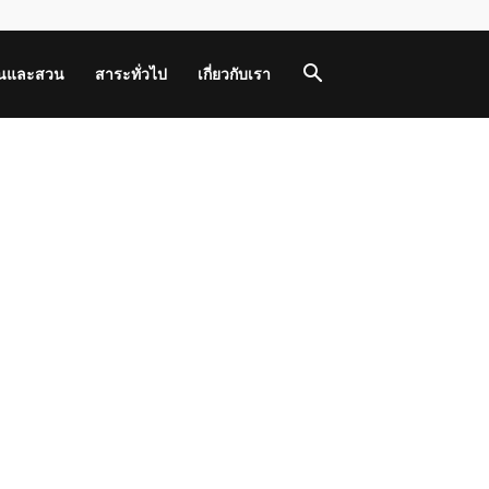
านและสวน
สาระทั่วไป
เกี่ยวกับเรา