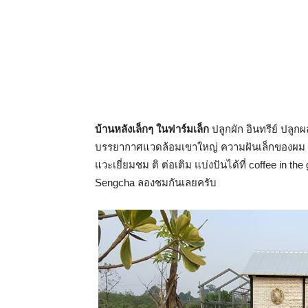
บ้านหลังเล็กๆ ในฟาร์มเล็ก
ปลูกผัก อินทรีย์ ปลูกผ
บรรยากาศแวดล้อมเขาใหญ่ ความฝันเล็กของผม กำล
แวะเยี่ยมชม ติ ต่อเติม แบ่งปันได้ที่ coffee in
Sengcha ลองชมกันเลยครับ