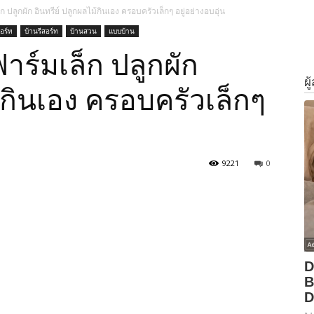
ก ปลูกผัก อินทรีย์ ปลูกผลไม้กินเอง ครอบครัวเล็กๆ อยู่อย่างอบอุ่น
สอร์ท
บ้านรีสอร์ท
บ้านสวน
แบบบ้าน
าร์มเล็ก ปลูกผัก
้กินเอง ครอบครัวเล็กๆ
9221
0