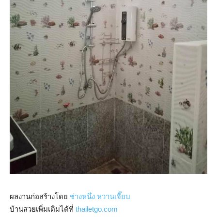
ผลงานก่อสร้างโดย
ช่างหนึ่ง หวานเจี๊ยบ
บ้านสวยเพิ่มเติมได้ที่
thailetgo.com