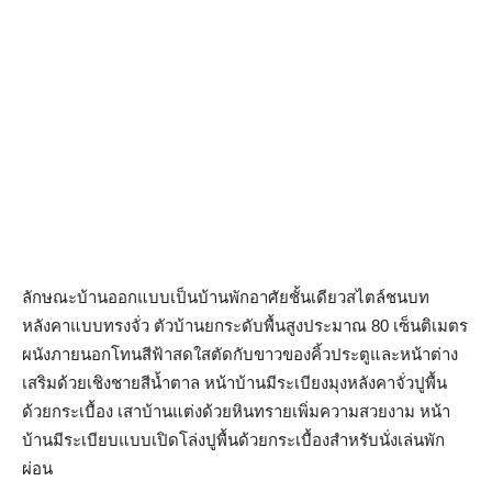
ลักษณะบ้านออกแบบเป็นบ้านพักอาศัยชั้นเดียวสไตล์ชนบท
หลังคาแบบทรงจั่ว ตัวบ้านยกระดับพื้นสูงประมาณ 80 เซ็นติเมตร
ผนังภายนอกโทนสีฟ้าสดใสตัดกับขาวของคิ้วประตูและหน้าต่าง
เสริมด้วยเชิงชายสีน้ำตาล หน้าบ้านมีระเบียงมุงหลังคาจั่วปูพื้น
ด้วยกระเบื้อง เสาบ้านแต่งด้วยหินทรายเพิ่มความสวยงาม หน้า
บ้านมีระเบียบแบบเปิดโล่งปูพื้นด้วยกระเบื้องสำหรับนั่งเล่นพัก
ผ่อน