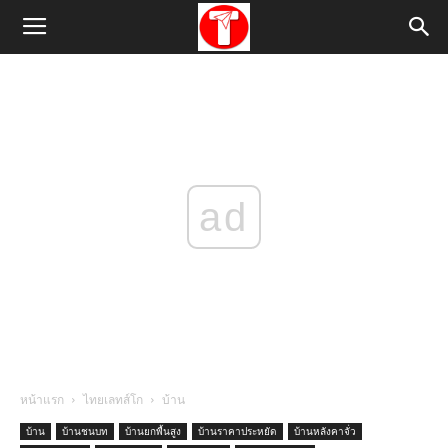
ad
หน้าแรก
ไทยเลทส์โก
บ้าน
บ้าน
บ้านชนบท
บ้านยกพื้นสูง
บ้านราคาประหยัด
บ้านหลังคาจั่ว