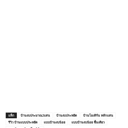
แท็ก
บ้านงบประมาณ2แสน
บ้านงบประหยัด
บ้านโมเดิร์น หลักแสน
รีวิว บ้านแบบประหยัด
แบบบ้านงบน้อย
แบบบ้านงบน้อย ชั้นเดียว