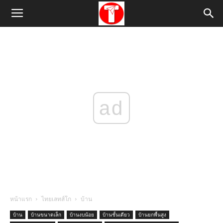
ad
หน้าแรก
ไทยเลทส์โก
บ้าน
บ้าน
บ้านขนาดเล็ก
บ้านงบน้อย
บ้านชั้นเดียว
บ้านยกพื้นสูง