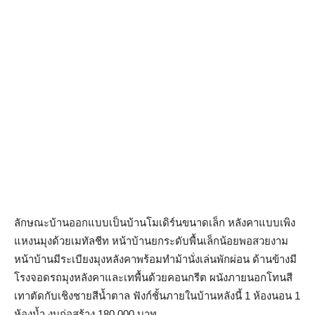
ลักษณะบ้านออกแบบเป็นบ้านโมเดิร์นขนาดเล็ก หลังคาแบบเพิง
แหงนมุงด้วยเมทัลชีท หน้าบ้านยกระดับพื้นเล็กน้อยพอสวยงาม
หน้าบ้านมีระเบียงมุงหลังคาพร้อมทำม้านั่งเล่นพักผ่อน ด้านข้างมี
โรงจอดรถมุงหลังคาและเทพื้นด้วยคอนกรีต ผนังภายนอกโทนสี
เทาตัดกับเชิงชายสีน้ำตาล ฟังก์ชั้นภายในบ้านหลังนี้ 1 ห้องนอน 1
ห้องน้ำ งบก่อสร้าง 180,000 บาท