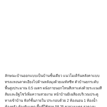
ลักษณะบ้านออกแบบเป็นบ้านชั้นเดียว แนวโมเดิร์นหลังคาแบบ
ทรงแหงนลาดเอียงไปด้านหลังมุงด้วยเมทัลชีท ตัวบ้านยกระดับ
พื้นสูงประมาณ 0.5 เมตร ผนังภายนอกโทนสีเทาแต่งด้วยระแนงสี
ส้มและอิฐโชว์เพิ่มความสวยงาม หน้าบ้านมีเฉลียงบริเวณประตู
ทางเข้าบ้าน ฟังก์ชั้นภายใน ประกอบด้วย 2 ห้องนอน 1 ห้องน้ำ
ห้องครัว ห้องรับแขก พื้นที่ใช้สอย 58.25 ตารางเมตร ราคางบ