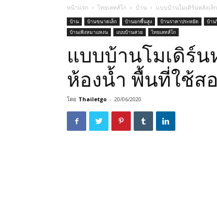
หน้าแรก
ไทยเลทส์โก
บ้าน
แบบบ้านโมเดิร์นหลังเล็ก 
บ้าน
บ้านขนาดเล็ก
บ้านยกพื้นสูง
บ้านราคาประหยัด
บ้าน
บ้านเพิงหมาแหงน
แบบบ้านสวย
ไทยเลทส์โก
แบบบ้านโมเดิร์นห
ห้องน้ำ พื้นที่ใช้
โดย
Thailetgo
-
20/06/2020