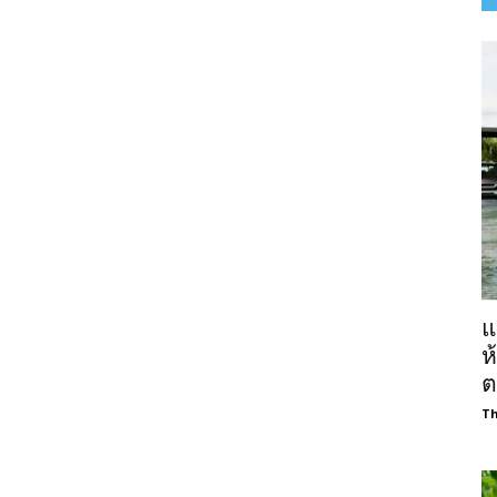
แ
ห
ต
Th