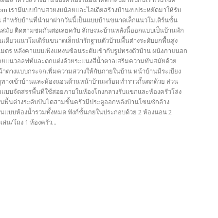
com เรามีแบบบ้านสวยงบน้อยและไอเดียสร้างบ้านงบประหยัดมาให้รับ
 สำหรับบ้านที่นำมาฝากวันนี้เป็นแบบบ้านขนาดเล็กแนวโมเดิร์นชั้น
นสมัย ติดตามชมกันต่อเลยครับ ลักษณะบ้านหลังนี้ออกแบบเป็นบ้านพัก
นเดียวแนวโมเดิร์นขนาดเล็กน่ารักฐานตัวบ้านพื้นต่างระดับยกพื้นสูง
มตร หลังคาแบบเพิงแหงนซ้อนระดับเข้ากับรูปทรงตัวบ้าน ผนังภายนอก
อยแนวอลฟท์และตกแต่งด้วยระแนงสีน้ำตาลเสริมความทันสมัยด้วย
้าต่างแบบกระจกเพิ่มความสว่างให้กับภายในบ้าน หน้าบ้านมีระเบียง
ูทางเข้าบ้านและห้องนอนด้านหน้าบ้านพร้อมทำราวกั้นตกด้วย ส่วน
บบจัดสรรพื้นที่ใช้สอยภายในห้องโถงกลางรับแขกและห้องครัวโล่ง
ซนพื้นต่างระดับบันไดสามขั้นครัวมีประตูออกหลังบ้านโซนซักล้าง
ป็นแบบห้องน้ำรวมทั้งหมด ฟังก์ชั้นภยในประกอบด้วย 2 ห้องนอน 2
งเล่น/โถง 1 ห้องครัว...