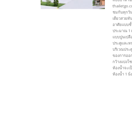
thailetgo.
ชมกันทุกวัน
เดียวสวยทั
อาศัยแบบชั้
ประมาณ 1 เ
แบบปูนเปลื
ประตูและหน
บริเวณประต
ของการออกแ
กว้างแบ่งโ
ห้องน้ำจะเ
ห้องน้ำ 1 นั่