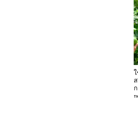
ใ
ส
ก
Th