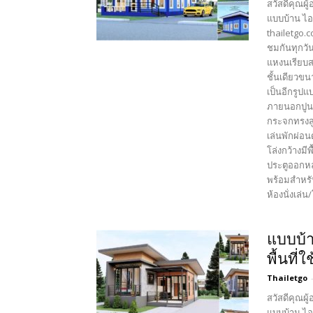
สวัสดีคุณผู
แบบบ้าน ไอ
thailetgo.
ชมกันทุกวั
แหงนเรียบส
ชั้นเดียวข
เป็นอีกรูป
ภายนอกปูนฉ
กระจกทรงสูง
เล่นพักผ่อ
โล่งกว้างมี
ประตูออกหล
พร้อมสำหรั
ห้องนั่งเล่น/
แบบบ้า
พื้นที่
Thailetgo
สวัสดีคุณผู
แบบบ้าน ไอ