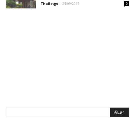
Thailetgo
-
24/09/2017
0