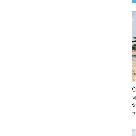
บ
พ
ร
Th