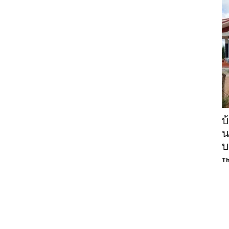
บ
น
บ
Th