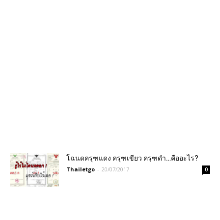
โฉนดครุฑแดง ครุฑเขียว ครุฑดำ…คืออะไร?
Thailetgo
-
20/07/2017
0