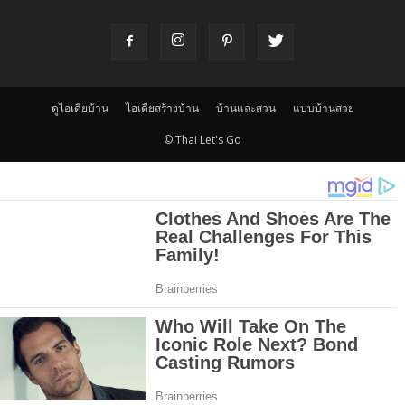
ดูไอเดียบ้าน
ไอเดียสร้างบ้าน
บ้านและสวน
แบบบ้านสวย
© Thai Let's Go