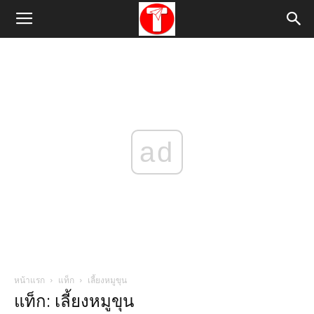
ad
หน้าแรก
แท็ก
เลี้ยงหมูขุน
แท็ก: เลี้ยงหมูขุน