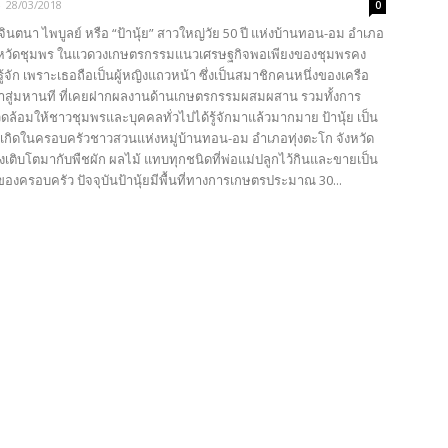
-
28/03/2018
0
 จินตนา ไพบูลย์ หรือ “ป้านุ้ย” สาวใหญ่วัย 50 ปี แห่งบ้านทอน-อม อำเภอ
ังหวัดชุมพร ในแวดวงเกษตรกรรมแนวเศรษฐกิจพอเพียงของชุมพรคง
รู้จัก เพราะเธอถือเป็นผู้หญิงแถวหน้า ซึ่งเป็นสมาชิกคนหนึ่งของเครือ
าสู่มหานที ที่เคยฝากผลงานด้านเกษตรกรรมผสมผสาน รวมทั้งการ
วดล้อมให้ชาวชุมพรและบุคคลทั่วไปได้รู้จักมาแล้วมากมาย ป้านุ้ย เป็น
่เกิดในครอบครัวชาวสวนแห่งหมู่บ้านทอน-อม อำเภอทุ่งตะโก จังหวัด
งเติบโตมากับพืชผัก ผลไม้ แทบทุกชนิดที่พ่อแม่ปลูกไว้กินและขายเป็น
องครอบครัว ปัจจุบันป้านุ้ยมีพื้นที่ทางการเกษตรประมาณ 30...