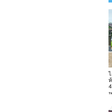
ไ
ห
4
Th