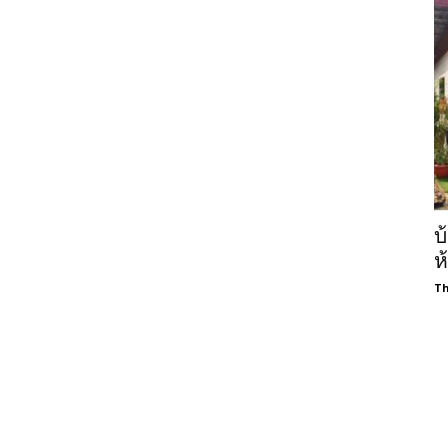
บ
ห
Th