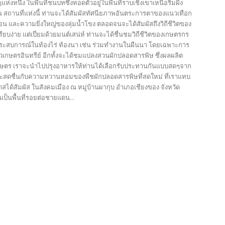
ๆแห่งหนึ่ง ในพื้นที่ชนบทซึ่งทอดตัวอยู่ในพื้นที่ราบเชิงเขาเหนือริมฝั่ง
ณ สถานที่แห่งนี้ ท่านจะได้สัมผัสทัศนียภาพอันตระการตาของแนวเทือก
อน และความยิ่งใหญ่ของลุ่มน้ำโขง ตลอดจนจะได้สัมผัสถึงวิถีชีวิตของ
รียบง่าย แต่เปี่ยมด้วยมนต์เสน่ห์ ท่านจะได้ชื่นชมวิถีชีวิตของเกษตรกร
ประสบการณ์ในท้องไร่ ท้องนา เช่น ร่วมทำงานในผืนนา โดยเฉพาะการ
กษตรอินทรีย์ อีกทั้งจะได้ชมแปลงสวนผักปลอดสารพิษ ซึ่งผลผลิต
ษตร เราจะนำไปปรุงอาหารให้ท่านได้เลือกรับประทานกันแบบสดๆจาก
านจะสดชื่นกับความหวานหอมของพืชผักปลอดสารพิษที่สดใหม่ ที่เราแทบ
สได้สัมผัส ในสังคมเมือง ณ หมู่บ้านผากุบ อำเภอเชียงของ จังหวัด
นเป็นพื้นที่รอยต่อชายแดน...