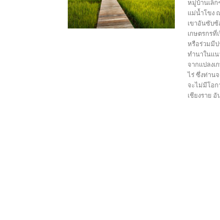
หมู่บ้านเล็ก
แม่น้ำโขง 
เขาอันซับซ้
เกษตรกรที่เ
หรือร่วมมี
ทำนาในแนวเ
จากแปลงเก
ไร่ ซึ่งท่
จะไม่มีโอกา
เชียงราย อั