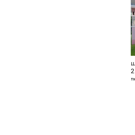
แ
2
Th