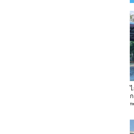
ไ
ก
Th