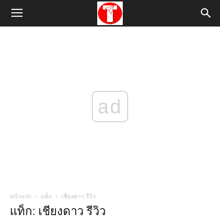
ad
หน้าแรก
แท็ก
เชียงดาว รีวิว
แท็ก: เชียงดาว รีวิว