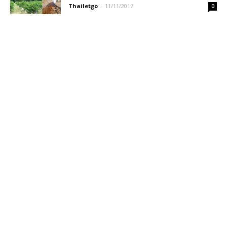
Thailetgo
-
11/11/2017
0