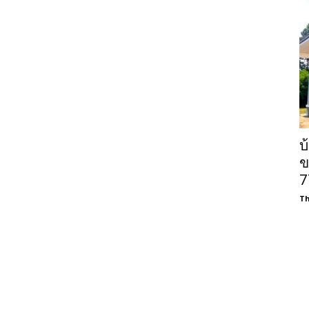
บ
ข
7
Th