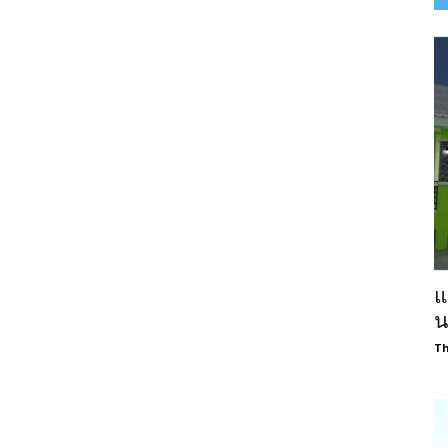
แ
น
Th