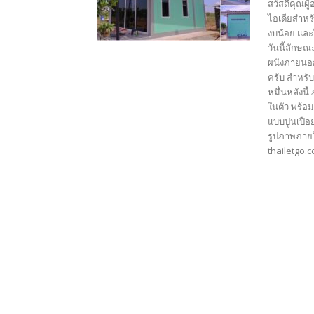
สวัสดีคุณผู
ไอเดียสำหรั
งบน้อย และ
วันนี้ลักษณ
ผนังภายนอก
ครับ สำหรั
หมื่นหลังนี
ในตัว พร้อม
แบบปูนเปือย
รูปภาพภายใ
thailetgo.c