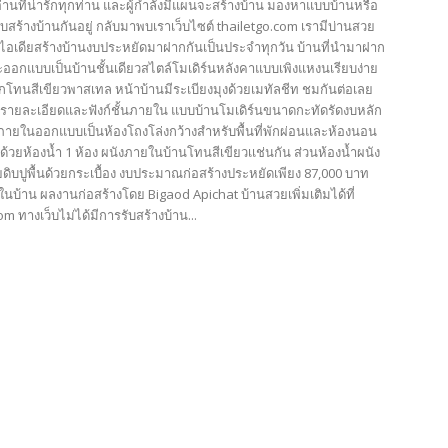
้อ่านที่น่ารักทุกท่าน และผู้กำลังมีแผนจะสร้างบ้าน มองหาแบบบ้านหรือ
บสร้างบ้านกันอยู่ กลับมาพบเราเว็บไซต์ thailetgo.com เรามีบ่านสวย
ไอเดียสร้างบ้านงบประหยัดมาฝากกันเป็นประจำทุกวัน บ้านที่นำมาฝาก
ะออกแบบเป็นบ้านชั้นเดียวสไตล์โมเดิร์นหลังคาแบบเพิงแหงนเรียบง่าย
โทนสีเขียวพาสเทล หน้าบ้านมีระเบียงมุงด้วยเมทัลชีท ชมกันต่อเลย
บรายละเอียดและฟังก์ชั้นภายใน แบบบ้านโมเดิร์นขนาดกะทัดรัดงบหลัก
้ ภายในออกแบบเป็นห้องโถงโล่งกว้างสำหรับพื้นที่พักผ่อนและห้องนอน
ด้วยห้องน้ำ 1 ห้อง ผนังภายในบ้านโทนสีเขียวเเช่นกัน ส่วนห้องน้ำผนัง
ดิบปูพื้นด้วยกระเบื้อง งบประมาณก่อสร้างประหยัดเพียง 87,000 บาท
นบ้าน ผลงานก่อสร้างโดย Bigaod Apichat บ้านสวยเพิ่มเติมได้ที่
om ทางเว็บไม่ได้มีการรับสร้างบ้าน...