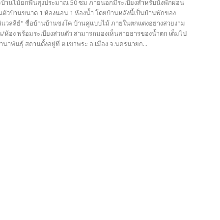
บ้านไม้ยกพื้นสุงประมาณ 50 ซม ภายนอกมีระเบียงสำหรับนั่งพักผ่อน
ตัวบ้านขนาด 1 ห้องนอน 1 ห้องน้ำ โดยบ้านหลังนี้เป็นบ้านพักของ
่แวลลีย์" ชื่อบ้านบ้านชงโค บ้านคู่แบบไม้ ภายในตกแต่งอย่างสวยงาม
่าน/ห้อง พร้อมระเบียงส่วนตัว สามารถมองเห็นสายธารของน้ำตก เต็มไป
านาพันธุ์ สถานตั้งอยู่ที่ ต.เขาพระ อ.เมือง จ.นครนายก...