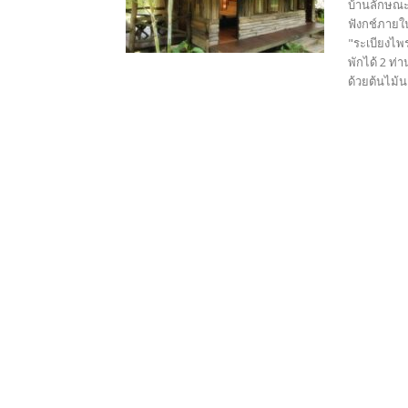
บ้านลักษณะ
ฟังกช์ภายใน
"ระเบียงไพร
พักได้ 2 ท
ด้วยต้นไม้น