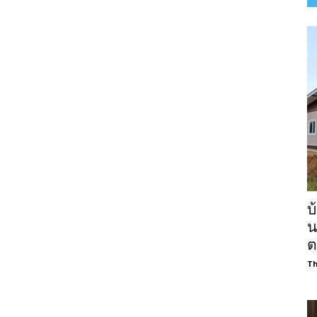
บ
น
ต
Th