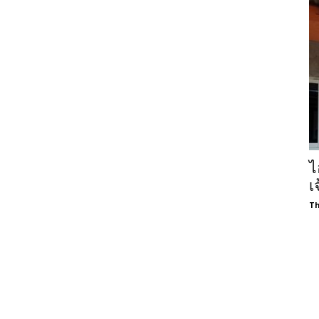
ไ
เ
Th