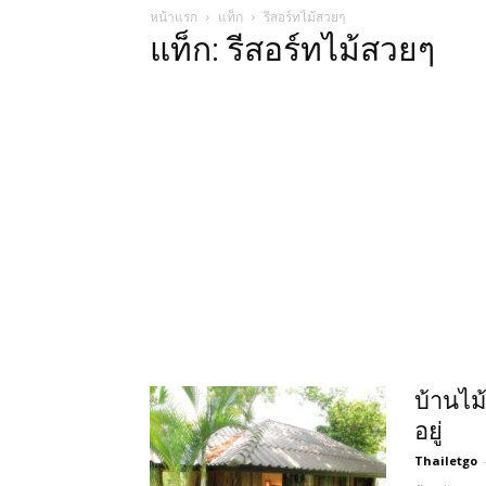
หน้าแรก
แท็ก
รีสอร์ทไม้สวยๆ
แท็ก: รีสอร์ทไม้สวยๆ
บ้านไม
อยู่
Thailetgo