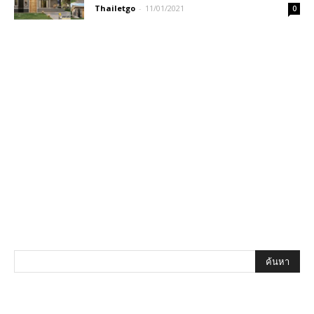
Thailetgo
-
11/01/2021
0