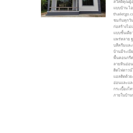
สวัสดีคุณผู
แบบบ้าน ไอ
thailetgo.
ชมกันทุกวัน
ก่อสร้างไม
แบบชั้นเดี
แพร่หลาย ฐ
บสีครีมและ
บ้านมีระเบี
พื้นคอนกรี
ลายหินอ่อน
ติดไฟดาวน์
แอลติดด้วยง
อ่อนและและ
กระเบื้องโท
ภายในบ้านหล