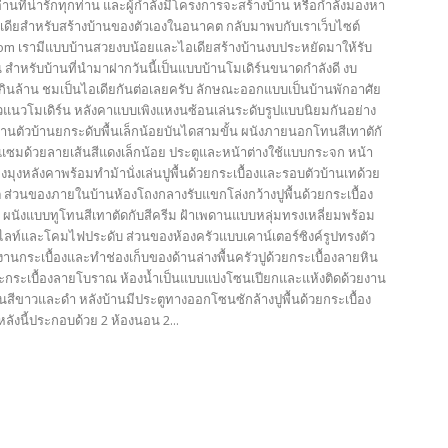
้อ่านที่น่ารักทุกท่าน และผู้กำลังมีโครงการจะสร้างบ้าน หรือกำลังมองหา
เดียสำหรับสร้างบ้านของตัวเองในอนาคต กลับมาพบกับเราเว็บไซต์
com เรามีแบบบ้านสวยงบน้อยและไอเดียสร้างบ้านงบประหยัดมาให้รับ
 สำหรับบ้านที่นำมาฝากวันนี้เป็นแบบบ้านโมเดิร์นขนาดกำลังดี งบ
่เกินล้าน ชมเป็นไอเดียกันต่อเลยครับ ลักษณะออกแบบเป็นบ้านพักอาศัย
ยวแนวโมเดิร์น หลังคาแบบเพิงแหงนซ้อนเล่นระดับรูปแบบนิยมกันอย่าง
านตัวบ้านยกระดับพื้นเล็กน้อยบันไดสามขั้น ผนังภายนอกโทนสีเทาตักั
แซมด้วยลายเส้นสีแดงเล็กน้อย ประตูและหน้าต่างใช้แบบกระจก หน้า
ยงมุงหลังคาพร้อมทำม้านั่งเล่นปูพื้นด้วยกระเบื้องและรอบตัวบ้านเทด้วย
ต ส่วนของภายในบ้านห้องโถงกลางรับแขกโล่งกว้างปูพื้นด้วยกระเบื้อง
 ผนังแบบทูโทนสีเทาตัดกับสีครีม ฝ้าเพดานแบบหลุ่มทรงเหลี่ยมพร้อม
ไลท์และโคมไฟประดับ ส่วนของห้องครัวแบบเคาน์เตอร์ซิงค์รูปทรงตัว
านกระเบื้องและทำช่องเก็บของด้านล่างพื้นครัวปูด้วยกระเบื้องลายหิน
กระเบื้องลายโบราณ ห้องน้ำเป็นแบบแบ่งโซนเปียกและแห้งติดด้วยงาน
นสีขาวและดำ หลังบ้านมีประตูทางออกโซนซักล้างปูพื้นด้วยกระเบื้อง
ังนี้ประกอบด้วย 2 ห้องนอน 2...