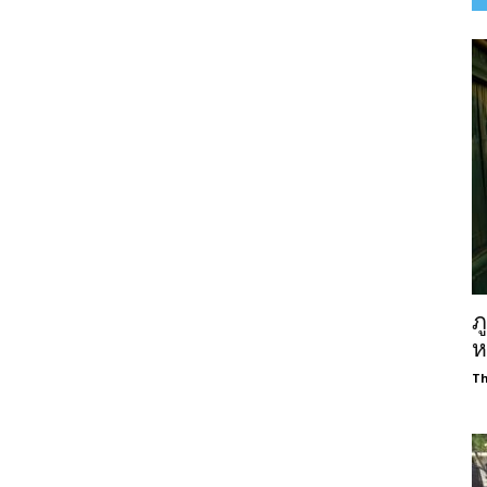
ภ
ห
Th