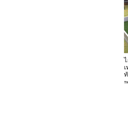
ไ
เ
ท
Th