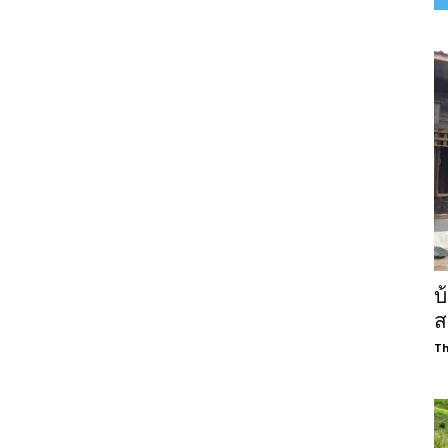
บ
ส
Th