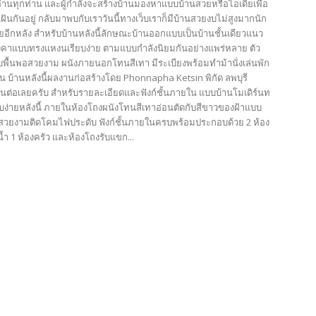
้อ่านทุกท่าน และผู้กำลังจะสร้างบ้านมองหาแบบบ้านสวยหรือไอเดียเพื่อ
ฝันกันอยู่ กลับมาพบกับเราวันนี้ทางเว็บเราก็มีบ้านสวยงบไม่สูงมากนัก
ียอีกหลัง สำหรับบ้านหลังนี้ลักษณะบ้านออกแบบเป็นบ้านชั้นเดียวแนว
ังคาแบบทรงแหงนเรียบง่าย ตามแบบกำลังนิยมกันอย่างแพร่หลาย ตัว
บพื้นพอสวยงาม ผนังภายนอกโทนสีเทา มีระเบียงพร้อมทำม้านั่งเล่นพัก
น บ้านหลังนี้ผลงานก่อสร้างโดย Phonnapha Ketsin พิกัด ลพบุรี
นต่อเลยครับ สำหรับรายละเอียดและฟังก์ชั้นภายใน แบบบ้านโมเดิร์นท
บง่ายหลังนี้ ภายในห้องโถงผนังโทนสีเทาอ่อนตัดกับสีขาวของฝ้าแบบ
สวยงามติดโคมไฟประดับ ฟังก์ชั้นภายในครบพร้อมประกอบด้วย 2 ห้อง
้ำ 1 ห้องครัว และห้องโถงรับแขก...