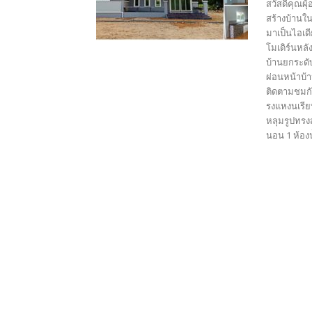
สวัสดีคุณผุ
สร้างบ้านใน
มาเป็นไอเด
โมเดิร์นหล
บ้านยกระดั
ผ่อนหน้าบ้า
ติดตามชมกั
รงแหงนเรีย
หลุมรูปทรง
นอน 1 ห้องน