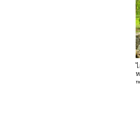
ไ
ห
Th