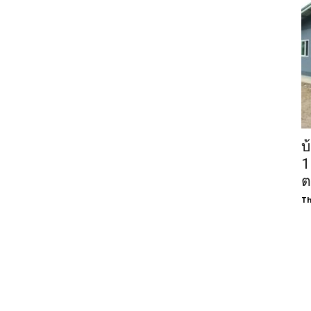
บ
1
ต
Th