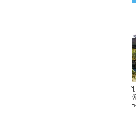
ไ
ห
Th