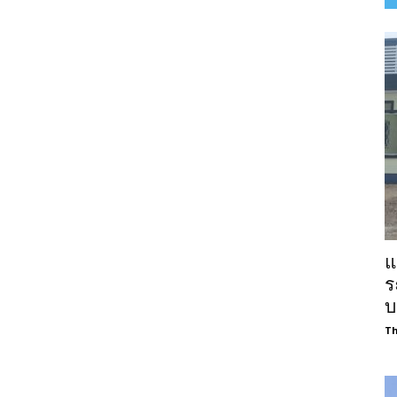
แ
ร
บ
Th