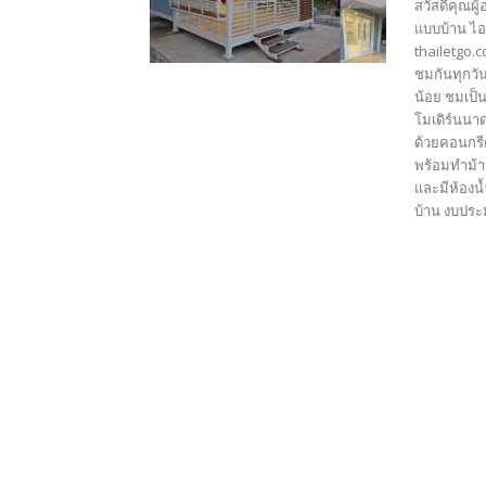
สวัสดีคุณผู
แบบบ้าน ไอ
thailetgo.
ชมกันทุกวัน
น้อย ชมเป็
โมเดิร์นนาด
ด้วยคอนกรีต
พร้อมทำม้า
และมีห้องน้
บ้าน งบประม