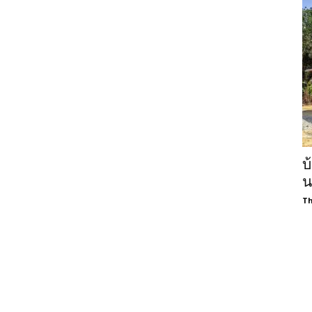
บ
น
Th