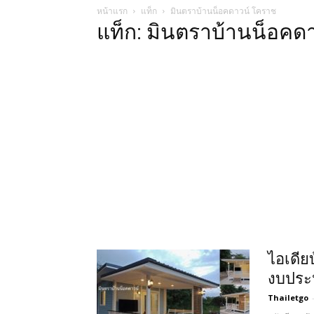
หน้าแรก
แท็ก
มินตราบ้านน็อคดาวน์ โคราช
แท็ก: มินตราบ้านน็อคด
ไอเดีย
งบประ
Thailetgo