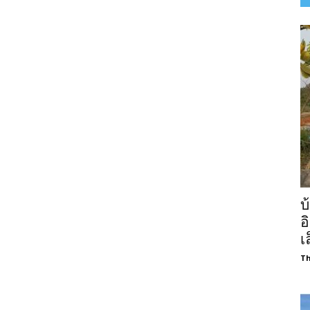
บ
อ
เ
Th