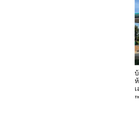
บ
ห
เ
Th