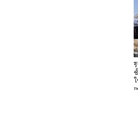
ร
ช
ใ
Th