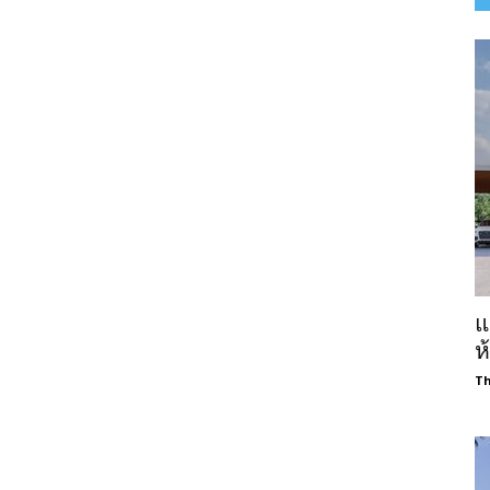
แ
ห
Th