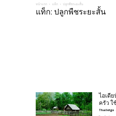
หน้าแรก
แท็ก
ปลูกพืชระยะสั้น
แท็ก: ปลูกพืชระยะสั้น
ไอเดีย
ครัว ใช
Thailetgo