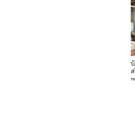
บ
ส
Th