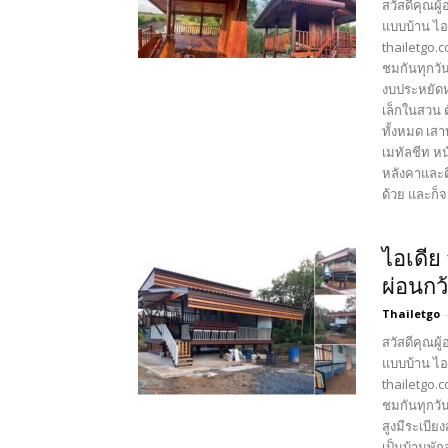
สวัสดีคุณผู
แบบบ้าน ไอ
thailetgo.
ชมกันทุกวั
งบประหยัดห
เล็กในสวน ต
ทั้งหมด เส
เมทัลชีท ห
หลังคาและต
ด้วย และก็จ
ไอเดีย
ผ่อนกว
Thailetgo
สวัสดีคุณผู
แบบบ้าน ไอ
thailetgo.
ชมกันทุกวัน
สูงมีระเบีย
เป็นบ้านพัก