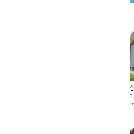
บ
1
Th