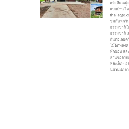
สวัสดีคุณผู
แบบบ้าน ไอ
thailetgo.
ชมกันทุกวัน
ธรรมชาติโอ
ธรรมชาติ เ
กันต่อเลยคร
ไม้อัดหลังค
พักผ่อน แล
ลานจอดรถยนต
หลังเล็กๆ อ
นบ้านพักตา