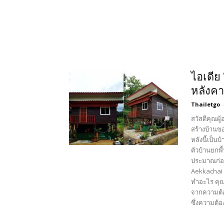
ไอเดีย
หลังคา
Thailetgo
สวัสดีคุณผ
สร้างบ้านขอ
หลังนี้เป็น
ตัวบ้านยกพ
ประมาณก่อส
Aekkachai 
ทำอะไร คุณ
จากความต้อ
ซึ่งความต้อง