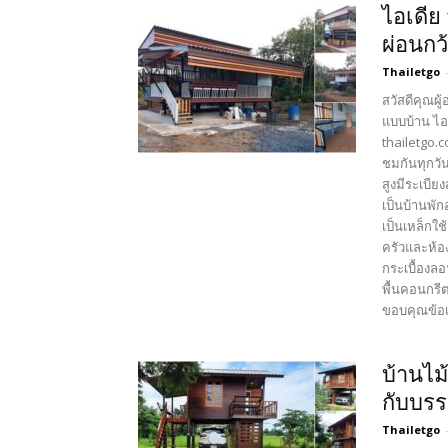
ไอเดีย
ผ่อนกว
Thailetgo
สวัสดีคุณผู
แบบบ้าน ไอ
thailetgo.
ชมกันทุกวัน
สูงมีระเบีย
เป็นบ้านพัก
เป็นเหล็กใช้
ครัวและห้อง
กระเบื้องลอน
พื้นคอนกรี
ขอบคุณข้อเจ
บ้านไม
กับบร
Thailetgo