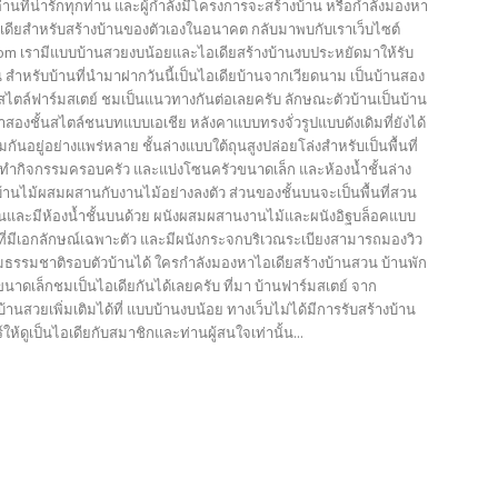
้อ่านที่น่ารักทุกท่าน และผู้กำลังมีโครงการจะสร้างบ้าน หรือกำลังมองหา
เดียสำหรับสร้างบ้านของตัวเองในอนาคต กลับมาพบกับเราเว็บไซต์
com เรามีแบบบ้านสวยงบน้อยและไอเดียสร้างบ้านงบประหยัดมาให้รับ
 สำหรับบ้านที่นำมาฝากวันนี้เป็นไอเดียบ้านจากเวียดนาม เป็นบ้านสอง
ูงสไตล์ฟาร์มสเตย์ ชมเป็นแนวทางกันต่อเลยครับ ลักษณะตัวบ้านเป็นบ้าน
องชั้นสไตล์ชนบทแบบเอเชีย หลังคาแบบทรงจั่วรูปแบบดังเดิมที่ยังได้
กันอยู่อย่างแพร่หลาย ชั้นล่างแบบใต้ถุนสูงปล่อยโล่งสำหรับเป็นพื้นที่
ทำกิจกรรมครอบครัว และแบ่งโซนครัวขนาดเล็ก และห้องน้ำชั้นล่าง
บ้านไม้ผสมผสานกับงานไม้อย่างลงตัว ส่วนของชั้นบนจะเป็นพื้นที่สวน
และมีห้องน้ำชั้นบนด้วย ผนังผสมผสานงานไม้และผนังอิฐบล็อคแบบ
ี่มีเอกลักษณ์เฉพาะตัว และมีผนังกระจกบริเวณระเบียงสามารถมองวิว
รรมชาติรอบตัวบ้านได้ ใครกำลังมองหาไอเดียสร้างบ้านสวน บ้านพัก
าดเล็กชมเป็นไอเดียกันได้เลยครับ ที่มา บ้านฟาร์มสเตย์ จาก
บ้านสวยเพิ่มเติมได้ที่ แบบบ้านงบน้อย ทางเว็บไม่ได้มีการรับสร้างบ้าน
์ให้ดูเป็นไอเดียกับสมาชิกและท่านผู้สนใจเท่านั้น...