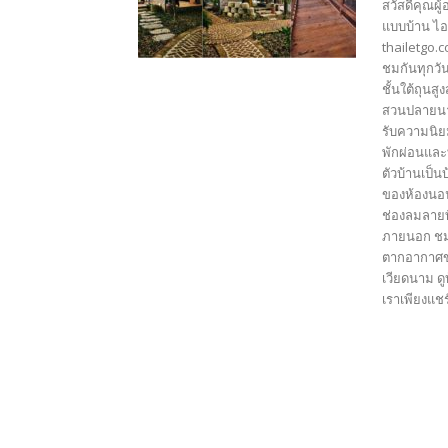
สวัสดีคุณผู
แบบบ้าน ไอ
thailetgo.
ชมกันทุกวัน
ชั้นใต้ถุนส
สวนปลายนาส
รับความนิยม
พักผ่อนและ
ตัวบ้านเป็น
ของห้องนอน
ช่องลมลายท
ภายนอก ชมธ
ตากอากาศขน
เวียดนาม ดู
เราเพียงแชร