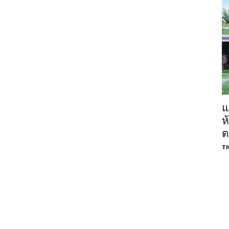
แ
ห
ต
Th