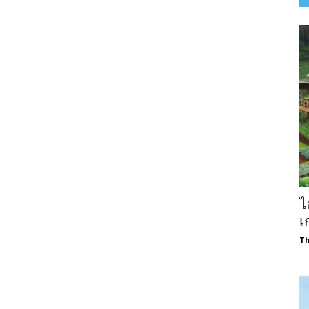
ไ
เ
Th