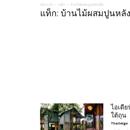
หน้าแรก
แท็ก
บ้านไม้ผสมปูนหลังเล็ก
แท็ก: บ้านไม้ผสมปูนหลัง
ไอเดีย
ใต้ถุน
Thailetgo