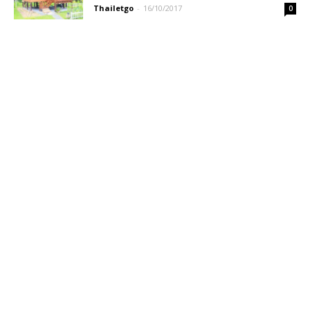
Thailetgo
-
16/10/2017
0