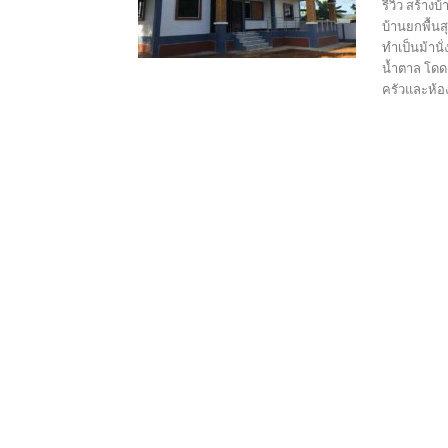
รีวิว สร้าง
บ้านยกพื้นส
ทำเป็นม้านั
น้ำตาล โดดเ
ครัวและห้อง