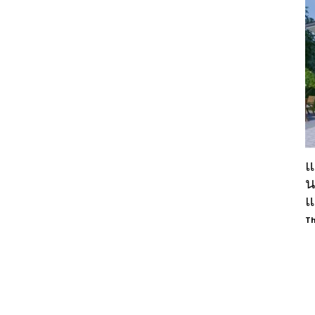
แ
น
แ
Th