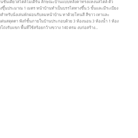
บ้านชั้นเดียวสไตล์โมเดิร์น ลักษณะบ้านแบบหลังคาทรงแหงนสไตล์ ตัว
ุงขุึ้นประมาณ 1 เมตร หน้าบ้านทำเป็นบรรไดทางขึ้น 5 ขั้นและมีระเบียง
่งสำหรับนั่งเล่นพักผ่อนรับลมหน้าบ้าน ทาด้วยโทนสี สีขาว เทาและ
ด่นสดุดตา ฟังก์ชั้นภายในบ้านประกอบด้วย 3 ห้องนอน 3 ห้องน้ำ 1 ห้อง
โถ่งรับแขก พื้นที่ใช้สร้อยกว้างขวาง 140 ตรม งบก่อสร้าง...