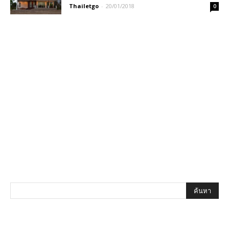
Thailetgo
-
20/01/2018
0