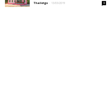
Thailetgo
-
13/03/2019
0