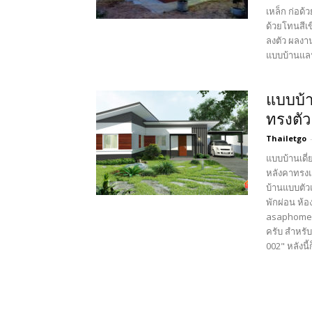
เหล็ก ก่อด
ด้วยโทนสีเ
ลงตัว ผลงา
แบบบ้านแลฟ
แบบบ้า
ทรงตัว
Thailetgo
แบบบ้านเดี
หลังคาทรงแห
บ้านแบบตัว
พักผ่อน ห้อ
asaphomebu
ครับ สำหรับ
002" หลังนี