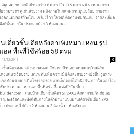
้วยอิฐมอญ ขนาดตัวบ้าน กว้าง 8 เมตร ลึก 13.5 เมตร ผนังภานนอกทา
ขียวสบายตา ดูเด่นสวยงาม ผนังภายในผสมผสานปูนเปลือย สวยงาม
นออกแบบก่อสร้างโดย เกรียงไกร ใจวงศ์ ติดตามชมกันเลย! รายละเอียด
ังก์ชั้นภายใน ประกอบด้วย 3 ห้องนอน...
นเดี่ยวชั้นเดียหลังคาเพิงหมาแหงน รูป
แอล พื้นที่ใช้สร้อย 58 ตรม
-
13/12/2018
0
่ยวชั้นเดียหลังคาเพิงหมาแหงน ลักษณะบ้านออกแบบแนวโมเดิร์น
งนแนวเรียบง่าย เล่นระดับเพิ่มความมีมิติและสวยงามยิ่งขึ้น รูปทรง
แอล ด้านข้างต่อเดิมโรงจอดรถขนาดเล็กจอดได้หนึ่งคัน ภายในห้องโถง
งรับประทานอาหารและพื้นที่ครัวเชื่อมต่อถึงกัน ที่มา :
ilder.com | แบบบ้านเดี่ยวชั้นเดียว SP2-002 ติดตามชมกันต่อเลย
รายละเอียดและฟังก์ชั้นภายในตัวบ้าน "แบบบ้านเดี่ยวชั้นเดียว SP2-
้ก็จะประกอบไปด้วย 2 ห้องนอน 2 ห้องน้ำ 1 ห้องรับแขก...