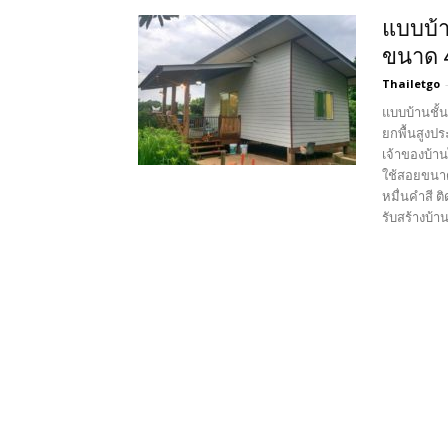
แบบบ้าน
ขนาด 4
Thailetgo
แบบบ้านชั้น
ยกพื้นสูงป
เจ้าของบ้า
ใช้สอยขนาด
หมื่นคำสี ต
รับสร้างบ้า