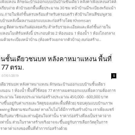
์นเพิงแหงน ลักษณะบ้านออกแบบเป็นบ้านชั้นเดียว หลังคาเพิงแหงนสไตล์
เรียบง่าย ตัวบ้านยกพื้นเตี้ยประมาณ 30 ซม หน้าบ้านมีระเบียงพร้อมม้า
กผ่อน ภายในฟังก์ชั้นครบพร้อมสำหรับครอบครัว ตัวบ้านโทนสีชมพูสวย
ับบ้านหลังนี้ผลงานออกแบบและก่อสร้างโดย Khomsan
ng ติดตามชมกันต่อเลยครับ สำหรับรายละเอียดและฟังก์ชั้นภายใน
แหงนโมเดิร์นหลังนี้ ประกอบด้วย 2 ห้องนอน 1 ห้องน้ำ 1 ห้องโถงกลาง
อมด้วยระเบียงหน้าบ้าน (ห้องครัวแยกจากตัวบ้าน) งบก่อสร้าง...
นชั้นเดียวชนบท หลังคาหมาแหงน พื้นที่
 77 ตรม.
-
07/01/2019
0
นเดียวชนบท หลังคาหมาแหงน ลักษณะบ้านออกแบบบ้านชั้นเดียว
องนอน 1 ห้องน้ำ พื้นที่ใช้สอย 77 ตารางเมตรออกแบบเพื่อความต้องการ
ประมาณ โดยงบประมาณก่อสร้างประมาณ 450,000 - 600,000 บาท
างขึ้นอยู่กับค่าแรงและวัสดุของแต่ละพื้นที่ด้วย) ขอบคุณแบบบ้านภาพ
wing ติดตามชมกันเลย! ทางเว็บไม่ได้มีการรับสร้างบ้าน เราเพียงแชร์
เดียกับสมาชิกและท่านผู้สนใจเท่านั้น ราคาก่อสร้างที่ลงเป็นราคาจาก
เท่านั้น ส่วนในราคาสร้างจริงอาจจะขึ้นอยู่กับการเลือกวัสดุในการ
ะราคาค่าแรงของพื้นที่ทำการก่อสร้างด้วย