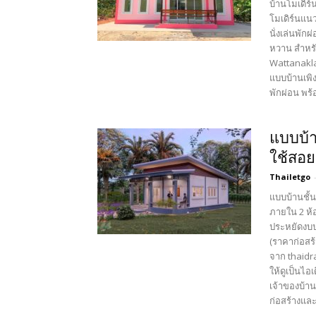
บ้านโมเดิร
โมเดิร์นแนว
นั่งเล่นพั
หวาน สำหร
Wattanakla
แบบบ้านเพิง
พักผ่อน พร้
แบบบ้า
ใช้สอย
Thailetgo
แบบบ้านชั้
ภายใน 2 ห้
ประหยัดงบ
(ราคาก่อสร้
จาก thaidra
ให้ดูเป็นไอ
เจ้าของบ้าน
ก่อสร้างแล