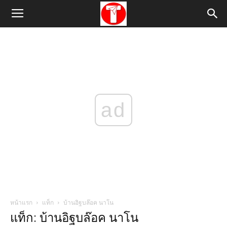
ad
หน้าแรก
แท็ก
บ้านอิฐบล๊อค นาโน
แท็ก: บ้านอิฐบล๊อค นาโน